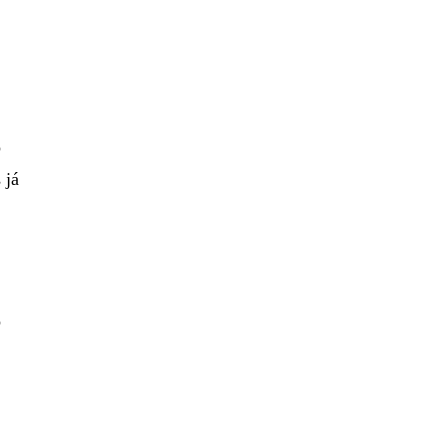
o
 já
o