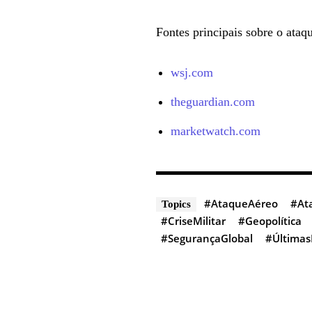
Fontes principais sobre o ataqu
wsj.com
theguardian.com
marketwatch.com
#AtaqueAéreo
#At
Topics
#CriseMilitar
#Geopolítica
#SegurançaGlobal
#Últimas