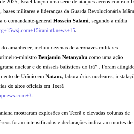
e 2025, Israel lançou uma série de ataques aéreos contra o Ir
s, bases militares e lideranças da Guarda Revolucionária Islâ
ava o comandante-general
Hossein Salami
, segundo a mídia
org+15wsj.com+15iranintl.news+15
.
s do amanhecer, incluiu dezenas de aeronaves militares
 primeiro-ministro
Benjamin Netanyahu
como uma ação
grama nuclear e de mísseis balísticos do Irã” . Foram atingid
cimento de Urânio em
Natanz
, laboratórios nucleares, instalaç
cias de altos oficiais em Teerã
3apnews.com+3
.
iraniana mostraram explosões em Teerã e elevadas colunas de
éreos foram intensificados e declarações indicaram mortes de