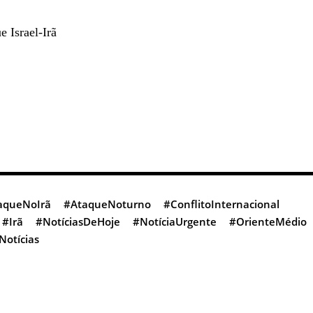
e Israel‑Irã
aqueNoIrã
#AtaqueNoturno
#ConflitoInternacional
#Irã
#NotíciasDeHoje
#NotíciaUrgente
#OrienteMédio
Notícias