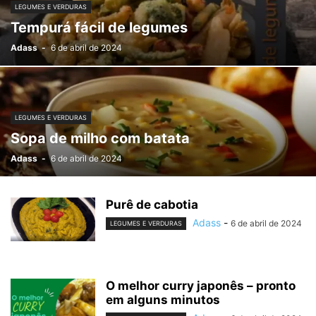
LEGUMES E VERDURAS
Tempurá fácil de legumes
Adass
-
6 de abril de 2024
LEGUMES E VERDURAS
Sopa de milho com batata
Adass
-
6 de abril de 2024
Purê de cabotia
Adass
-
6 de abril de 2024
LEGUMES E VERDURAS
O melhor curry japonês – pronto
em alguns minutos