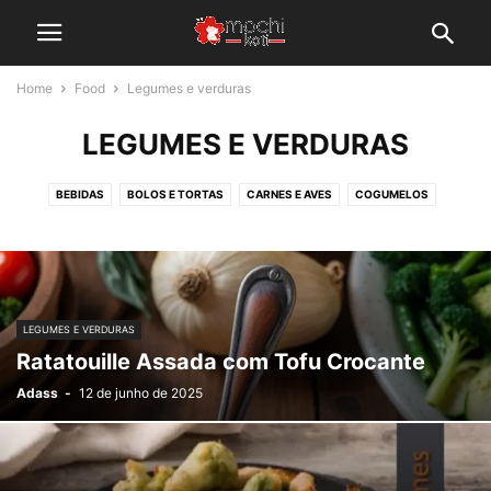
Home
Food
Legumes e verduras
LEGUMES E VERDURAS
BEBIDAS
BOLOS E TORTAS
CARNES E AVES
COGUMELOS
CONSERVAS
LANCHES
LEGUMES E VERDURAS
MASSA
OVOS
SALADAS E MOLHOS
SUSHI
LEGUMES E VERDURAS
Ratatouille Assada com Tofu Crocante
Adass
-
12 de junho de 2025