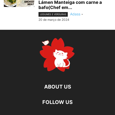
Lámen Manteiga com carne a
bafo(Chef em...
Adass
-
LEGUMES E VERDURAS
20 de março de 2024
ABOUT US
FOLLOW US