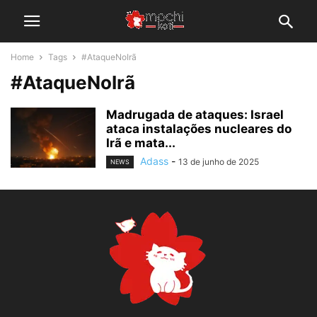
Home
Tags
#AtaqueNoIrã
#AtaqueNoIrã
Madrugada de ataques: Israel
ataca instalações nucleares do
Irã e mata...
Adass
-
13 de junho de 2025
NEWS