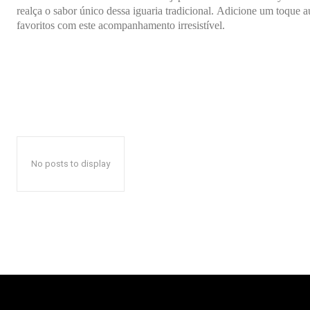
realça o sabor único dessa iguaria tradicional. Adicione um toque a
favoritos com este acompanhamento irresistível.
No posts to display