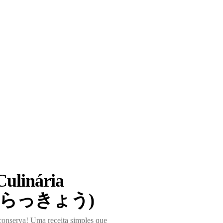
Culinária
kyo (らっきょう)
conserva! Uma receita simples que