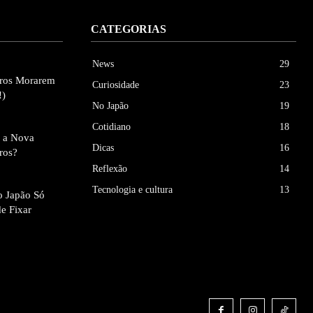
CATEGORIAS
News
29
eiros Morarem
Curiosidade
23
!)
No Japão
19
Cotidiano
18
e a Nova
Dicas
16
iros?
Reflexão
14
Tecnologia e cultura
13
ao Japão Só
de Fixar