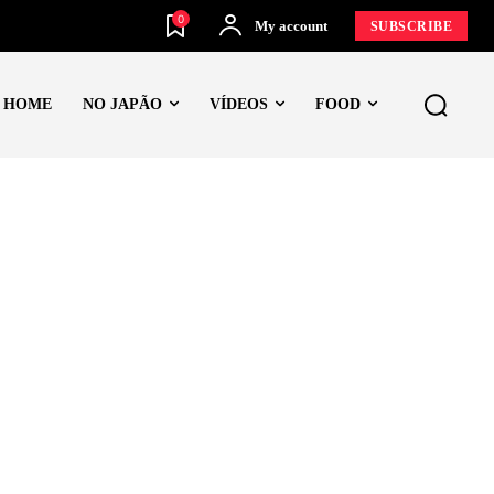
0
My account
SUBSCRIBE
HOME
NO JAPÃO
VÍDEOS
FOOD
SSA
OVOS
SALADAS E MOLHOS
SUSHI