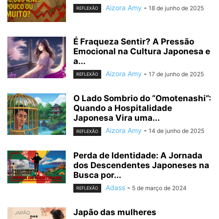
Aizora Amy
-
18 de junho de 2025
REFLEXÃO
É Fraqueza Sentir? A Pressão
Emocional na Cultura Japonesa e
a...
Aizora Amy
-
17 de junho de 2025
REFLEXÃO
O Lado Sombrio do “Omotenashi”:
Quando a Hospitalidade
Japonesa Vira uma...
Aizora Amy
-
14 de junho de 2025
REFLEXÃO
Perda de Identidade: A Jornada
dos Descendentes Japoneses na
Busca por...
Adass
-
5 de março de 2024
REFLEXÃO
Japão das mulheres