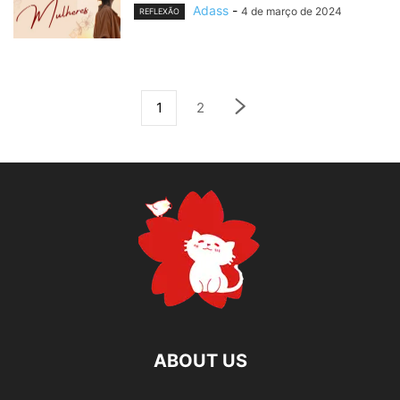
Adass
-
4 de março de 2024
REFLEXÃO
1
2
ABOUT US