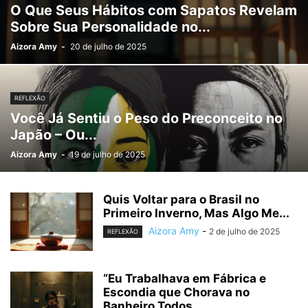
O Que Seus Hábitos com Sapatos Revelam
Sobre Sua Personalidade no...
Aizora Amy
-
20 de julho de 2025
REFLEXÃO
Você Já Sentiu o Peso do Preconceito no
Japão – Ou...
Aizora Amy
-
19 de julho de 2025
Quis Voltar para o Brasil no
Primeiro Inverno, Mas Algo Me...
Aizora Amy
-
2 de julho de 2025
REFLEXÃO
“Eu Trabalhava em Fábrica e
Escondia que Chorava no
Banheiro Todos...