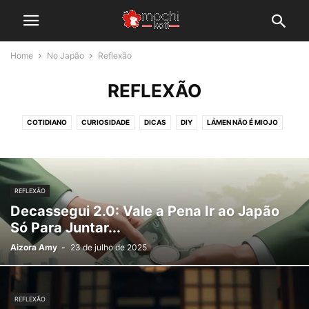
Home
No Japão
Reflexão
REFLEXÃO
COTIDIANO
CURIOSIDADE
DICAS
DIY
LÁMEN NÃO É MIOJO
NEWS
OTAKULAND
PÉ NA ESTRADA
REFLEXÃO
TECNOLOGIA E CULTURA
REFLEXÃO
Decassegui 2.0: Vale a Pena Ir ao Japão
Só Para Juntar...
Aizora Amy
-
23 de julho de 2025
REFLEXÃO