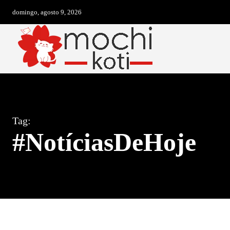
domingo, agosto 9, 2026
Tag:
#NotíciasDeHoje