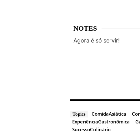
NOTES
Agora é só servir!
ComidaAsiática
Com
Topics
ExperiênciaGastronômica
G
SucessoCulinário