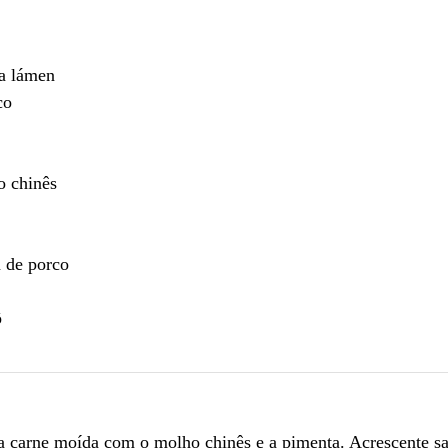
a lámen
co
o chinês
 de porco
ô
 a carne moída com o molho chinês e a pimenta. Acrescente sa