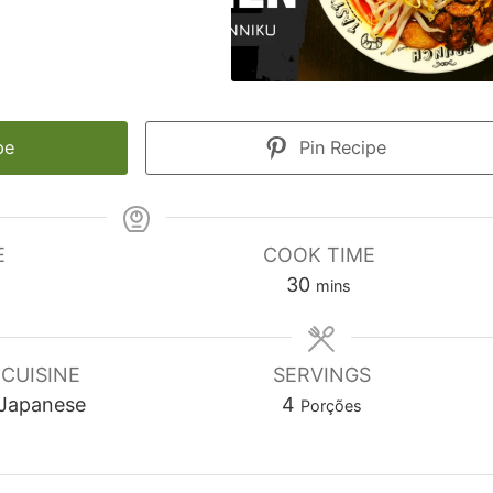
pe
Pin Recipe
E
COOK TIME
m
30
mins
i
n
u
CUISINE
SERVINGS
t
Japanese
4
Porções
e
s