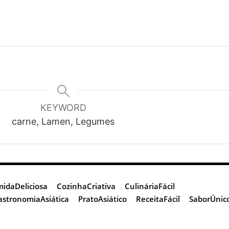
KEYWORD
carne, Lamen, Legumes
idaDeliciosa
CozinhaCriativa
CulináriaFácil
astronomiaAsiática
PratoAsiático
ReceitaFácil
SaborÚnic