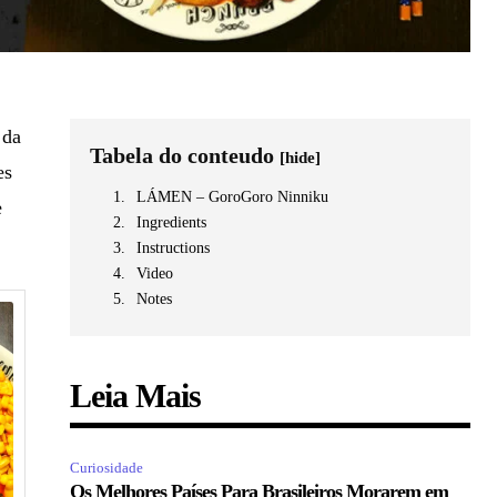
 da
Tabela do conteudo
[hide]
es
LÁMEN – GoroGoro Ninniku
e
Ingredients
Instructions
Video
Notes
Leia Mais
Curiosidade
Os Melhores Países Para Brasileiros Morarem em