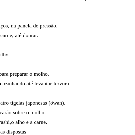
ços, na panela de pressão.
 carne, até dourar.
alho
 para preparar o molho,
cozinhando até levantar fervura.
tro tigelas japonesas (ôwan).
carão sobre o molho.
ashi,o alho e a carne.
las dispostas