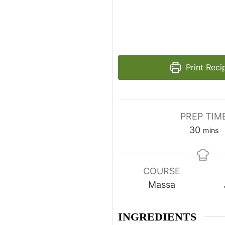
Print Reci
PREP TIM
m
30
mins
i
n
u
COURSE
t
Massa
e
s
INGREDIENTS