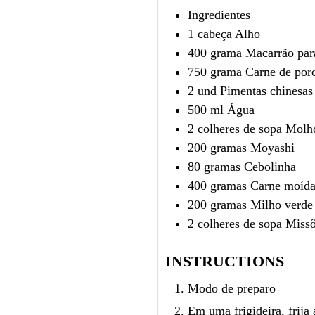
Ingredientes
1
cabeça Alho
400
grama Macarrão par
750
grama Carne de por
2
und Pimentas chinesas
500
ml
Água
2
colheres de sopa Molh
200
gramas Moyashi
80
gramas Cebolinha
400
gramas Carne moída
200
gramas Milho verde
2
colheres de sopa Miss
INSTRUCTIONS
Modo de preparo
Em uma frigideira, frija