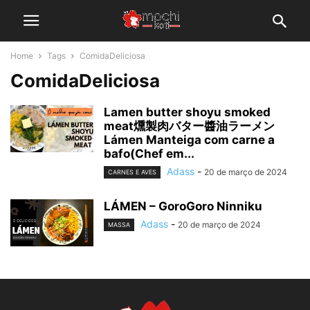
Home
Tags
ComidaDeliciosa
ComidaDeliciosa
Lamen butter shoyu smoked
meat燻製肉バター醬油ラーメン
Lámen Manteiga com carne a
bafo(Chef em...
Adass
-
20 de março de 2024
CARNES E AVES
LÁMEN – GoroGoro Ninniku
Adass
-
20 de março de 2024
MASSA