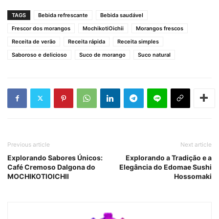
TAGS
Bebida refrescante
Bebida saudável
Frescor dos morangos
MochikotiOichii
Morangos frescos
Receita de verão
Receita rápida
Receita simples
Saboroso e delicioso
Suco de morango
Suco natural
Previous article
Next article
Explorando Sabores Únicos:
Explorando a Tradição e a
Café Cremoso Dalgona do
Elegância do Edomae Sushi
MOCHIKOTIOICHII
Hossomaki