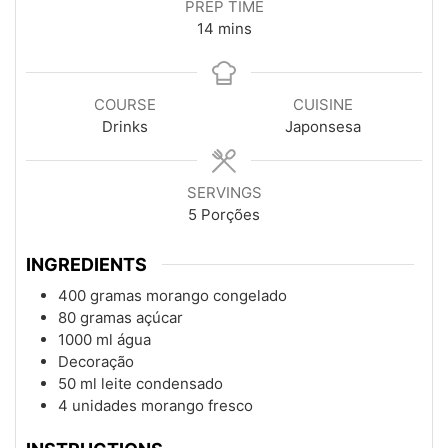
PREP TIME
minutes
14
mins
COURSE
CUISINE
Drinks
Japonsesa
SERVINGS
5
Porções
INGREDIENTS
400
gramas morango congelado
80
gramas açúcar
1000
ml
água
Decoração
50
ml
leite condensado
4
unidades morango fresco