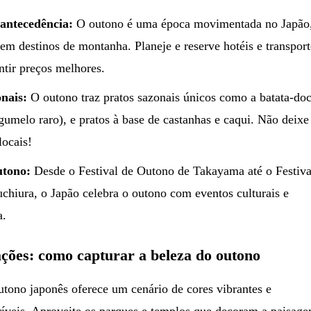
antecedência:
O outono é uma época movimentada no Japão
m destinos de montanha. Planeje e reserve hotéis e transport
ntir preços melhores.
nais:
O outono traz pratos sazonais únicos como a batata-do
umelo raro), e pratos à base de castanhas e caqui. Não deixe
locais!
utono:
Desde o Festival de Outono de Takayama até o Festiva
uchiura, o Japão celebra o outono com eventos culturais e
a.
ações: como capturar a beleza do outono
utono japonês oferece um cenário de cores vibrantes e
críveis. Aproveite os parques e templos que decoram a paisag