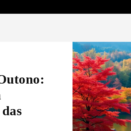
Outono:
a
 das