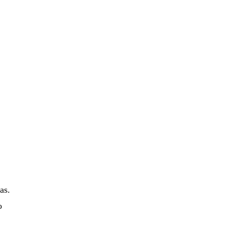
as.
o