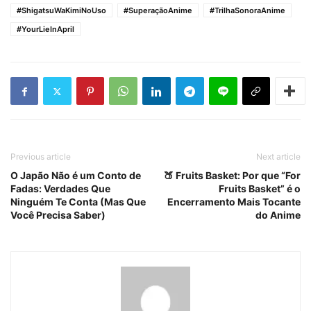
#ShigatsuWaKimiNoUso
#SuperaçãoAnime
#TrilhaSonoraAnime
#YourLieInApril
Previous article
Next article
O Japão Não é um Conto de
🍑 Fruits Basket: Por que “For
Fadas: Verdades Que
Fruits Basket” é o
Ninguém Te Conta (Mas Que
Encerramento Mais Tocante
Você Precisa Saber)
do Anime