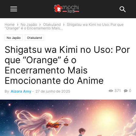
Home
No Japão
Otakuland
Shigatsu wa Kimi no Uso: Por que
“Orange” é o Encerramento Mais...
No Japão
Otakuland
Shigatsu wa Kimi no Uso: Por
que “Orange” é o
Encerramento Mais
Emocionante do Anime
371
0
By
Aizora Amy
-
27 de junho de 2025