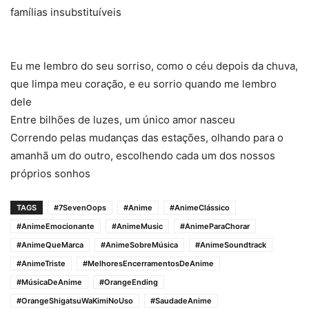
famílias insubstituíveis
Eu me lembro do seu sorriso, como o céu depois da chuva,
que limpa meu coração, e eu sorrio quando me lembro
dele
Entre bilhões de luzes, um único amor nasceu
Correndo pelas mudanças das estações, olhando para o
amanhã um do outro, escolhendo cada um dos nossos
próprios sonhos
TAGS
#7SevenOops
#Anime
#AnimeClássico
#AnimeEmocionante
#AnimeMusic
#AnimeParaChorar
#AnimeQueMarca
#AnimeSobreMúsica
#AnimeSoundtrack
#AnimeTriste
#MelhoresEncerramentosDeAnime
#MúsicaDeAnime
#OrangeEnding
#OrangeShigatsuWaKimiNoUso
#SaudadeAnime