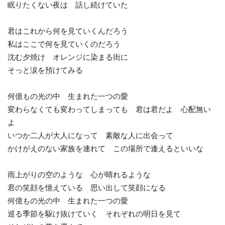
眠りたくない夜は 話し続けていた
君はこれから何を見ていくんだろう
私はここで何を見ていくのだろう
沈む夕焼け オレンジに染まる街に
そっと涙を預けてみる
何億もの光の中 生まれた一つの愛
変わらなくても変わってしまっても 君は君だよ 心配無い
よ
いつか二人が大人になって 素敵な人に出会って
かけがえのない家族を連れて この場所で逢えるといいな
雨上がりの空のような 心が晴れるような
君の笑顔を憶えている 思い出して笑顔になる
何億もの光の中 生まれた一つの愛
巡る季節を駆け抜けていく それぞれの明日を見て