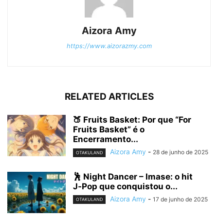
Aizora Amy
https://www.aizorazmy.com
RELATED ARTICLES
🍑 Fruits Basket: Por que “For
Fruits Basket” é o
Encerramento...
Aizora Amy
-
28 de junho de 2025
OTAKULAND
🕺 Night Dancer – Imase: o hit
J‑Pop que conquistou o...
Aizora Amy
-
17 de junho de 2025
OTAKULAND