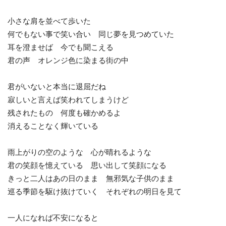
小さな肩を並べて歩いた
何でもない事で笑い合い 同じ夢を見つめていた
耳を澄ませば 今でも聞こえる
君の声 オレンジ色に染まる街の中
君がいないと本当に退屈だね
寂しいと言えば笑われてしまうけど
残されたもの 何度も確かめるよ
消えることなく輝いている
雨上がりの空のような 心が晴れるような
君の笑顔を憶えている 思い出して笑顔になる
きっと二人はあの日のまま 無邪気な子供のまま
巡る季節を駆け抜けていく それぞれの明日を見て
一人になれば不安になると