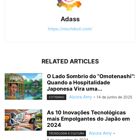
Adass
https://mochikoti.com/
RELATED ARTICLES
O Lado Sombrio do “Omotenashi”:
Quando a Hospitalidade
Japonesa Vira uma...
Aizora Amy
-
14 de junho de 2025
COTIDIANO
As 10 Inovações Tecnológicas
mais Empolgantes do Japão em
2024
Aizora Amy
-
TECNOLOGIA E CULTURA
8 de novembro de 2024