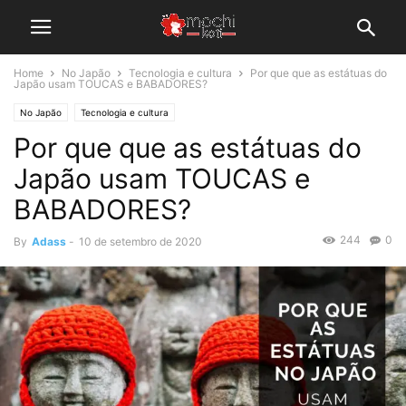
Home
No Japão
Tecnologia e cultura
Por que que as estátuas do
Japão usam TOUCAS e BABADORES?
No Japão
Tecnologia e cultura
Por que que as estátuas do
Japão usam TOUCAS e
BABADORES?
244
0
By
Adass
-
10 de setembro de 2020