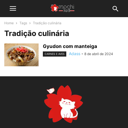
Home
Tags
Tradição culinária
Tradição culinária
Gyudon com manteiga
Adass
-
8 de abril de 2024
CARNES E AVES