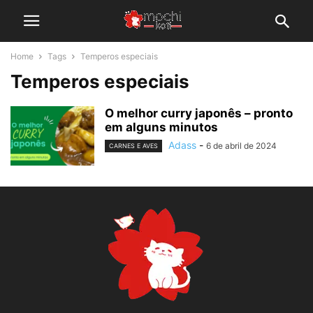
Home
Tags
Temperos especiais
Temperos especiais
O melhor curry japonês – pronto
em alguns minutos
Adass
-
6 de abril de 2024
CARNES E AVES