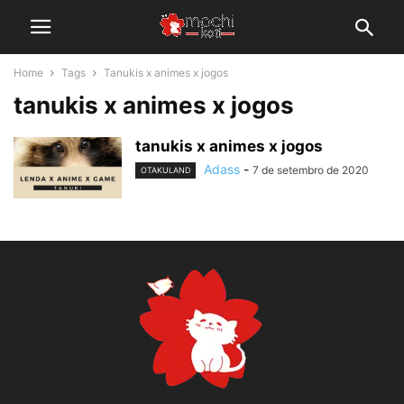
Home
Tags
Tanukis x animes x jogos
tanukis x animes x jogos
tanukis x animes x jogos
Adass
-
7 de setembro de 2020
OTAKULAND