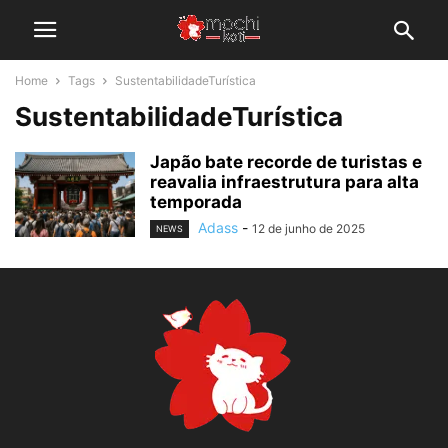
Home
Tags
SustentabilidadeTurística
SustentabilidadeTurística
Japão bate recorde de turistas e
reavalia infraestrutura para alta
temporada
Adass
-
12 de junho de 2025
NEWS