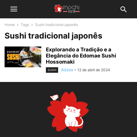
Home
Tags
Sushi tradicional japonês
Sushi tradicional japonês
Explorando a Tradição e a
Elegância do Edomae Sushi
Hossomaki
Adass
-
12 de abril de 2024
SUSHI