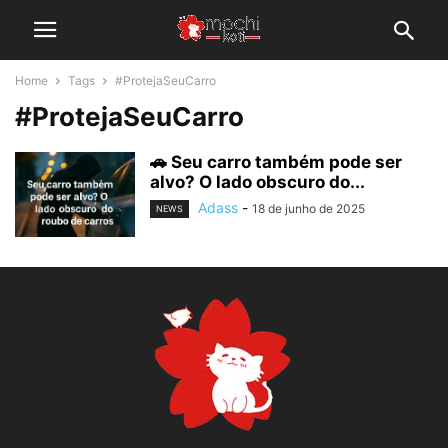
Home
Tags
#ProtejaSeuCarro
#ProtejaSeuCarro
🚗 Seu carro também pode ser
alvo? O lado obscuro do...
Adass
-
18 de junho de 2025
NEWS