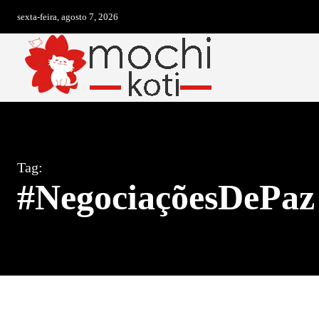
sexta-feira, agosto 7, 2026
Tag:
#NegociaçõesDePaz