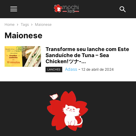
Home
Tags
Maionese
Maionese
Transforme seu lanche com Este
Sanduíche de Tuna – Sea
Chicken!ツナ-...
Adass
-
12 de abril de 2024
LANCHES