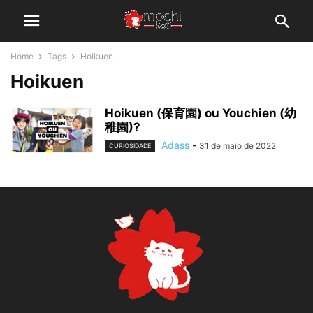
Home
Tags
Hoikuen
Hoikuen
Hoikuen (保育園) ou Youchien (幼
稚園)?
Adass
-
31 de maio de 2022
CURIOSIDADE