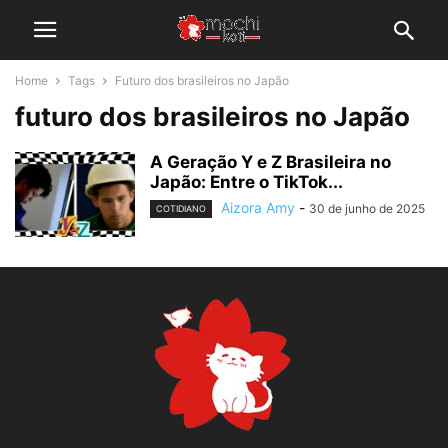
Home
Tags
Futuro dos brasileiros no Japão
futuro dos brasileiros no Japão
A Geração Y e Z Brasileira no
Japão: Entre o TikTok...
Aizora Amy
-
30 de junho de 2025
COTIDIANO