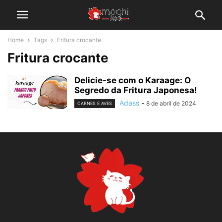
Home
Tags
Fritura crocante
Fritura crocante
Delicie-se com o Karaage: O
Segredo da Fritura Japonesa!
Adass
-
8 de abril de 2024
CARNES E AVES