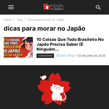
Home
Tags
Dicas para morar no Japão
dicas para morar no Japão
10 Coisas Que Todo Brasileiro No
Japão Precisa Saber (E
Ninguém...
Aizora Amy
-
25 de junho de 2025
CURIOSIDADE