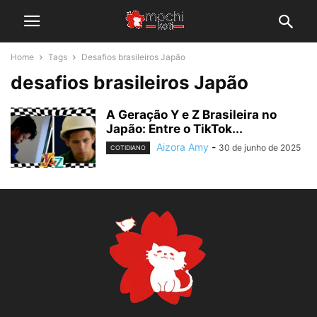
Home
Tags
Desafios brasileiros Japão
desafios brasileiros Japão
A Geração Y e Z Brasileira no
Japão: Entre o TikTok...
Aizora Amy
-
30 de junho de 2025
COTIDIANO