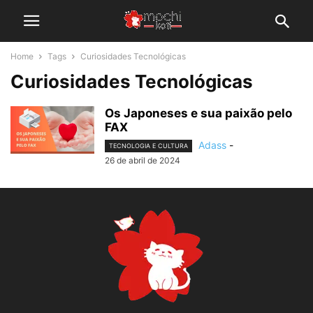
Home
Tags
Curiosidades Tecnológicas
Curiosidades Tecnológicas
Os Japoneses e sua paixão pelo
FAX
Adass
-
TECNOLOGIA E CULTURA
26 de abril de 2024