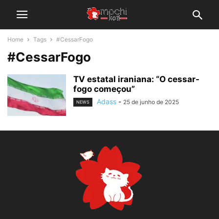
Home
Tags
#CessarFogo
#CessarFogo
TV estatal iraniana: “O cessar-
fogo começou”
Adass
-
25 de junho de 2025
NEWS