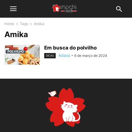
Home
Tags
Amika
Amika
Em busca do polvilho
Adass
-
6 de março de 2024
DICAS